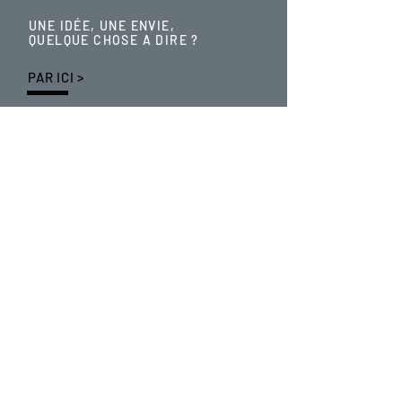
UNE IDÉE, UNE ENVIE,
QUELQUE CHOSE A DIRE ?
PAR ICI >
© 2022 by la Maison de
l'Écologie